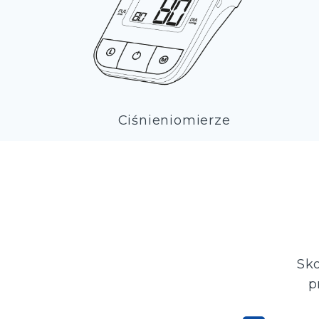
Ciśnieniomierze
Sko
p