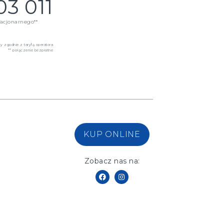
03 011
acjonarnego**
 zgodnie z taryfą operatora
** połączenie bezpłatne
KUP ONLINE
Zobacz nas na: