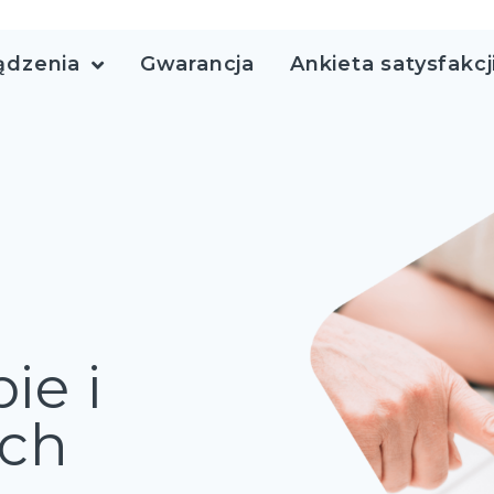
ądzenia
Gwarancja
Ankieta satysfakcj
ie i
ich