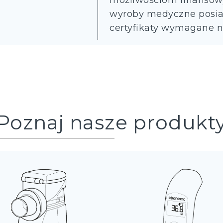
możliwościom finansow
wyroby medyczne posiad
certyfikaty wymagane na
Poznaj nasze produkt