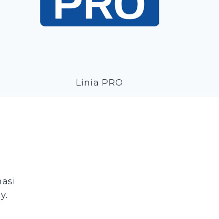
Linia PRO
nasi
y.