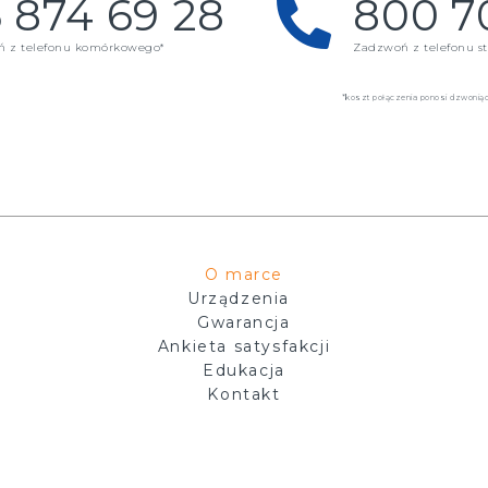
 874 69 28
800 7
 z telefonu komórkowego*
Zadzwoń z telefonu st
*koszt połączenia ponosi dzwoniący
O marce
Urządzenia
Gwarancja
Ankieta satysfakcji
Edukacja
Kontakt