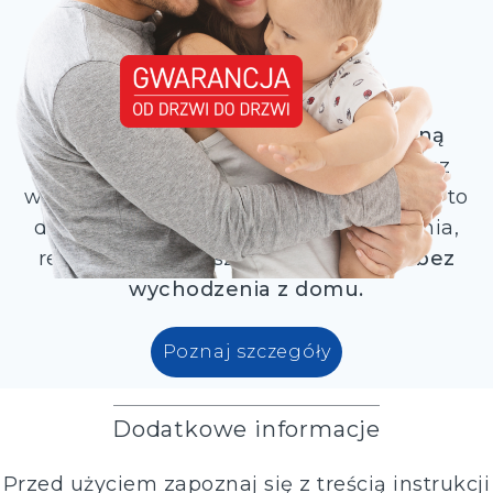
Kupując urządzenia objęte
bezpłatną
gwarancją od drzwi do drzwi zyskujesz
większe
poczucie bezpieczeństwa
. Jak to
działa? W przypadku usterki urządzenia,
reklamację złożysz w prosty sposób
bez
wychodzenia z domu.
Poznaj szczegóły
Dodatkowe informacje
Przed użyciem zapoznaj się z treścią instrukcji