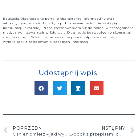
Edukacja Diagnostic to portal o charakterze informacyjny oraz
edukacyjnym, w związku z tym publikowane treści nie zastąpią
konsultacji lekarskiej. Przed zastosowaniem się do porad, w szczególności
medycznych zawartych w Edukacja Diagnostic bezwzględnie skonsultuj
się z lekarzem. Właściciel serwisu nie ponosi odpowiedzialności
wynikającej z zastosowania podanych informacji.
Udostępnij wpis:
POPRZEDNI
NSTĘPNY
Ciśnieniomierz – jaki wybrać?
E-book z przepisami diety dash dla osób z nadciśnieniem tętniczym