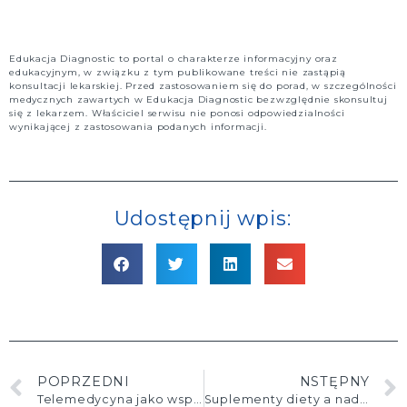
Edukacja Diagnostic to portal o charakterze informacyjny oraz
edukacyjnym, w związku z tym publikowane treści nie zastąpią
konsultacji lekarskiej. Przed zastosowaniem się do porad, w szczególności
medycznych zawartych w Edukacja Diagnostic bezwzględnie skonsultuj
się z lekarzem. Właściciel serwisu nie ponosi odpowiedzialności
wynikającej z zastosowania podanych informacji.
Udostępnij wpis:
POPRZEDNI
NSTĘPNY
Telemedycyna jako wsparcie w opiece nad pacjentem z nadciśnieniem tętniczym.
Suplementy diety a nadciśnienie tętnicze